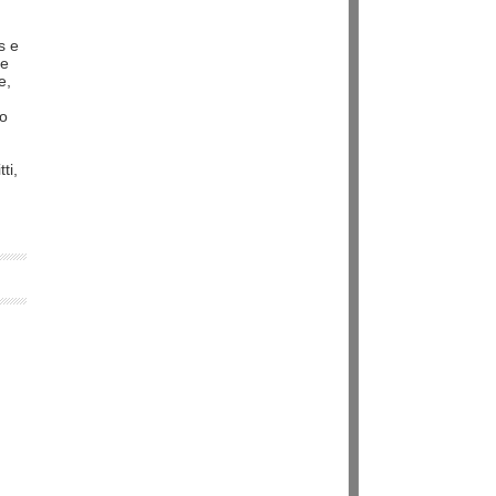
s e
he
e,
lo
ti,