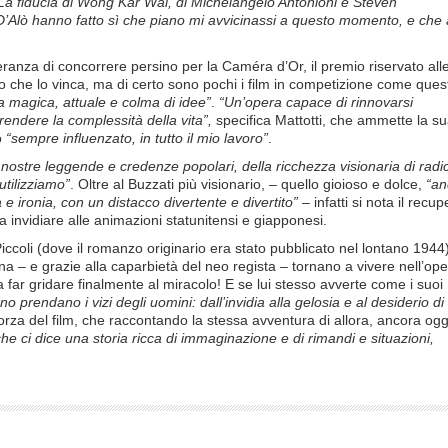
. La fiducia di Wong Kar Wai, di Michelangelo Antonioni e Steven
 D’Alò hanno fatto sì che piano mi avvicinassi a questo momento, e che 
eranza di concorrere persino per la Caméra d’Or, il premio riservato all
 che lo vinca, ma di certo sono pochi i film in competizione come ques
a magica, attuale e colma di idee”
.
“Un’opera capace di rinnovarsi
rendere la complessità della vita”,
specifica Mattotti, che ammette la s
o
“sempre influenzato, in tutto il mio lavoro”
.
e nostre leggende e credenze popolari, della ricchezza visionaria di radic
tilizziamo”
. Oltre al Buzzati più visionario, – quello gioioso e dolce,
“an
 e ironia, con un distacco divertente e divertito”
– infatti si nota il recup
a invidiare alle animazioni statunitensi e giapponesi.
Piccoli (dove il romanzo originario era stato pubblicato nel lontano 1944
na – e grazie alla caparbietà del neo regista – tornano a vivere nell’op
 far gridare finalmente al miracolo! E se lui stesso avverte come i suoi
ano prendano i vizi degli uomini: dall’invidia alla gelosia e al desiderio di
forza del film, che raccontando la stessa avventura di allora, ancora ogg
 che ci dice una storia ricca di immaginazione e di rimandi e situazioni,