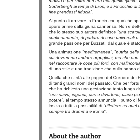
motivo o per l’altro non era mai quello giusto
Soderbergh ai tempi di Eros, e il Pinocchio di
fine prendessi fiducia”
.
Al punto di arrivare in Francia con qualche sp
opere prime dalla giuria cannense. Non è detto
che lo stesso suo autore definisce
“una scatol
continuamente, di parlare di cose universali e 
grande passione per Buzzati, dal quale è stat
Una animazione
“mediterranea”
, “
nutrita dell
cui dovremmo andare orgogliosi, ma che non u
nel raccontare le cose più forti, con malinconia
di uno stile e una tradizione che nulla hanno d
Quella che si rifà alle pagine del Corriere dei 
di tanti grandi nomi del passato. Che per fortu
che ha richiesto una gestazione tanto lunga da
“orsi naive, ingenui, puri e divertenti, piano pi
potere”
, al tempo stesso annuncia il punto di 
lascia a tutti la possibilità di
“riflettere su quel
sempre tra dramma e ironia”
.
About the author