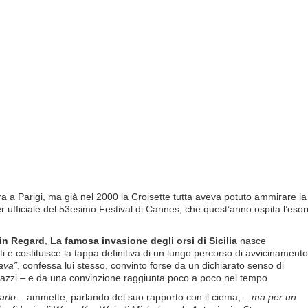
ra a Parigi, ma già nel 2000 la Croisette tutta aveva potuto ammirare la
ter ufficiale del 53esimo Festival di Cannes, che quest’anno ospita l’esor
in Regard
,
La famosa invasione degli orsi di Sicilia
nasce
i e costituisce la tappa definitiva di un lungo percorso di avvicinamento
ava”
, confessa lui stesso, convinto forse da un dichiarato senso di
ragazzi – e da una convinzione raggiunta poco a poco nel tempo.
arlo
– ammette, parlando del suo rapporto con il ciema, –
ma per un