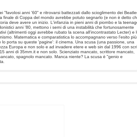
i "favolosi anni '60" e ritrovarsi battezzati dallo scioglimento dei Beatle
lla finale di Coppa del mondo avrebbe potuto segnarlo (e non è detto c
ria deve avere un inizio. L'infanzia in pieni anni di piombo e la teenag
onistici anni '80, mettono i semi di una instabilità che fortunosamente
eativi (altrimenti oggi avrebbe rubato la scena all'incontrastato Lecter) e 
umanismo. Matematica e comparatistica lo accompagnano verso l'esito più
 e lo porta su queste 'pagine': il cinema. Una scusa (una passione, una
mezza Europa e non solo e ad invadere etere e web sin dal 1996 con scrit
 15 anni di 35mm.it e non solo. Scienziato mancato, scrittore mancato,
mancato, spagnolo mancato. Manca niente? La scusa è "genio e
ta.