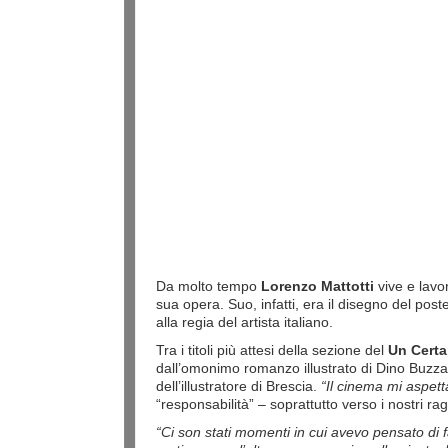
Da molto tempo
Lorenzo Mattotti
vive e lavo
sua opera. Suo, infatti, era il disegno del pos
alla regia del artista italiano.
Tra i titoli più attesi della sezione del
Un Certa
dall’omonimo romanzo illustrato di Dino Buzzat
dell’illustratore di Brescia.
“Il cinema mi aspett
“responsabilità” – soprattutto verso i nostri 
“Ci son stati momenti in cui avevo pensato di f