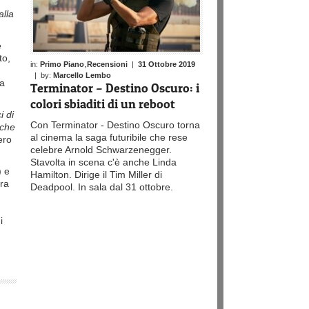
alla
e
to,
,
in:
Primo Piano
Recensioni
|
31 Ottobre 2019
| by:
Marcello Lembo
ua
Terminator – Destino Oscuro: i
colori sbiaditi di un reboot
i di
Con Terminator - Destino Oscuro torna
che
al cinema la saga futuribile che rese
ero
celebre Arnold Schwarzenegger.
Stavolta in scena c'è anche Linda
) e
Hamilton. Dirige il Tim Miller di
era
Deadpool. In sala dal 31 ottobre.
i