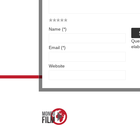
Name (*)
Ques
elab
Email (*)
Website