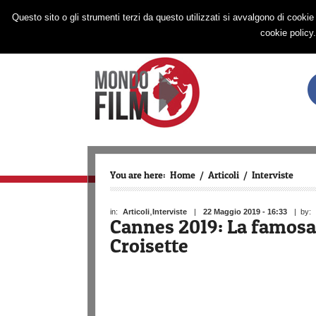
HOME
NEWS
RECENSIONI
INTE
Questo sito o gli strumenti terzi da questo utilizzati si avvalgono di cookie 
cookie policy
You are here:
Home
/
Articoli
/
Interviste
,
in:
Articoli
Interviste
|
22 Maggio 2019 - 16:33
| by:
Cannes 2019: La famosa i
Croisette