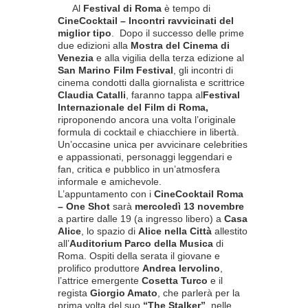
Al
Festival di Roma
è tempo di
CineCocktail – Incontri ravvicinati del
miglior tipo
. Dopo il successo delle prime
due edizioni alla
Mostra del Cinema di
Venezia
e alla vigilia della terza edizione al
San Marino Film Festival
, gli incontri di
cinema condotti dalla giornalista e scrittrice
Claudia Catalli
, faranno tappa al
Festival
Internazionale del Film di Roma,
riproponendo ancora una volta l’originale
formula di cocktail e chiacchiere in libertà.
Un’occasine unica per avvicinare celebrities
e appassionati, personaggi leggendari e
fan, critica e pubblico in un’atmosfera
informale e amichevole.
L’appuntamento con i
CineCocktail Roma
– One Shot
sarà
mercoledì 13 novembre
a partire dalle 19 (a ingresso libero) a
Casa
Alice
, lo spazio di
Alice nella Città
allestito
all’
Auditorium Parco della Musica
di
Roma. Ospiti della serata il giovane e
prolifico produttore
Andrea Iervolino
,
l’attrice emergente
Cosetta Turco
e il
regista
Giorgio Amato
, che parlerà per la
prima volta del suo
“The Stalker”
, nelle