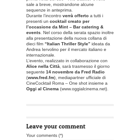
sale a breve, mostrandone alcune
sequenze in anteprima.
Durante l’incontro
verrà offerto
a tutti i
presenti un
cocktail creato per
l’occasione da Mint – Bar catering &
events
. Nel corso della serata spazio inoltre
alla presentazione della nuova collana di
dieci film
“Italian Thriller Style”
ideata da
Andrea Iervolino per il mercato italiano e
internazionale.
L’evento, realizzato in collaborazione con
Alice nella Città
, sarà trasmesso il giorno
seguente
14 novembre da Fred Radio
(
www.fred.fm
), mediapartner ufficiale di
CineCocktail Roma – One shot insieme a
Oggi al Cinema
(www.oggialcinema.net).
Leave your comment
Your comments (*)