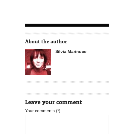
Privacy Policy
Home
News
Recensioni
Interviste
TV
Video interviste
Cinebau
La
redazione
About the author
Silvia Marinucci
Leave your comment
Your comments (*)