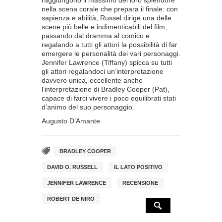
raggiungono il massimo del loro splendore
nella scena corale che prepara il finale: con
sapienza e abilità, Russel dirige una delle
scene più belle e indimenticabili del film,
passando dal dramma al comico e
regalando a tutti gli attori la possibilità di far
emergere le personalità dei vari personaggi.
Jennifer Lawrence (Tiffany) spicca su tutti
gli attori regalandoci un’interpretazione
davvero unica, eccellente anche
l’interpretazione di Bradley Cooper (Pat),
capace di farci vivere i poco equilibrati stati
d’animo del suo personaggio.
Augusto D’Amante
BRADLEY COOPER
DAVID O. RUSSELL
IL LATO POSITIVO
JENNIFER LAWRENCE
RECENSIONE
ROBERT DE NIRO