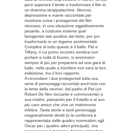
però superare il limite e trasformare il film in
un dramma strappalacrime. Nevrosi,
depressione e manie raccontate per
mostrare come i protagonisti del film
riescano, in una situazione oggettivamente
pesante, a costruire insieme quel
famigerato lato positivo del titolo, per poi
trasformarlo in un legame sentimentale.
Complice di tutto questo è il ballo: Pat e
Tiffany, il cui primo incontro sembra non
portare a nulla di buono, si avvicinano
sempre di più per prepararsi ad una gara di
ballo, nella quale a trionfare non sarà la loro
esibizione, ma il loro rapporto.
A circondare i due protagonisti tutta una
serie di personaggi raccontati anch’essi con
la lente della nevrosi: dal padre di Pat (un
Robert De Niro toccante e commovente) a
sua madre, passando per il fratello e al suo
più caro amico che vive un matrimonio
infelice. Tante storie e tanti personaggi
magistralmente diretti (e la conferma è
rappresentata dalle quattro nomination agli
Oscar per i quattro attori principali), che