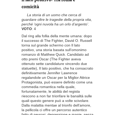
comicità
La storia di un uomo che cerca di
guardare oltre le tragedie della propria vita,
perché ‘ogni nuvola ha un orlo d’argento’.
VOTO
: 4
Dal ring alla follia della mente umana: dopo
il successo di The Fighter, David O. Russell
torna sul grande schermo con Il lato
positivo, una storia basata sull’omonimo
romanzo di Matthew Quick. Candidato ad
otto premi Oscar (The Fighter aveva
ottenuto sette candidature vincendo due
statuette), Il lato positivo, che ha consacrato
definitivamente Jennifer Lawrence
regalandole un Oscar per la Miglior Attrice
Protagonista, può essere definito come una
commedia romantica nella quale,
fortunatamente, le abilità del regista
riescono a non far trionfare le banalità sulle
quali questo genere può a volte scivolare.
Dalla malattia mentae al trionfo dell’amore,
la pellicola ci offre un percorso autentico
fatto di nevrosi, depressione e manie, senza