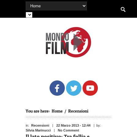
You are here:
Home
/
Recensioni
in:
Recensioni
|
22 Marzo 2013 - 12:44
| by:
Silvia Marinucci
|
No Comment
Il lato positivo: Tra follia e